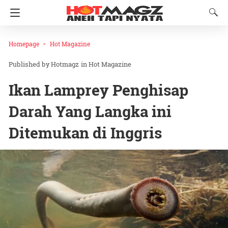
Homepage
Hot Magazine
Hotmagz
in
Hot Magazine
Ikan Lamprey Penghisap
Darah Yang Langka ini
Ditemukan di Inggris