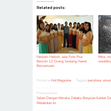
Related posts:
Netizen Heboh, ada Foto Pria
Miris, i
Beristri 13 Orang Sedang Hamil
wedding
Bersamaan
Posted in
Hot Magazine
Tagged
peristiwa
,
umu
Post
Previous post
navigation
Selain Dengan Meraba, Deteksi Benjolan Kanker D
Melakukan Ini