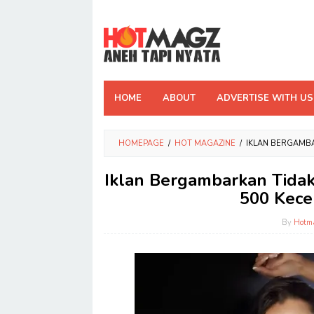
Skip
to
content
HOME
ABOUT
ADVERTISE WITH US
HOMEPAGE
/
HOT MAGAZINE
/
IKLAN BERGAMBA
Iklan Bergambarkan Tidak
500 Kece
By
Hotm