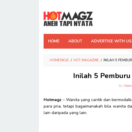
Skip
to
content
HOME
ABOUT
ADVERTISE WITH US
HOMEPAGE
/
HOT MAGAZINE
/
INILAH 5 PEMBUR
Inilah 5 Pemburu 
By
Hotm
Hotmagz
– Wanita yang cantik dan bermodalka
para pria, tetapi bagaimanakah bila wanita 
lain daripada yang lain.