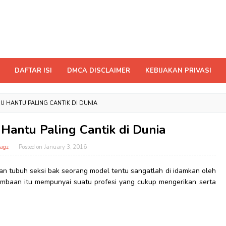
DAFTAR ISI
DMCA DISCLAIMER
KEBIJAKAN PRIVASI
U HANTU PALING CANTIK DI DUNIA
Hantu Paling Cantik di Dunia
agz
Posted on
January 3, 2016
n tubuh seksi bak seorang model tentu sangatlah di idamkan oleh
dambaan itu mempunyai suatu profesi yang cukup mengerikan serta