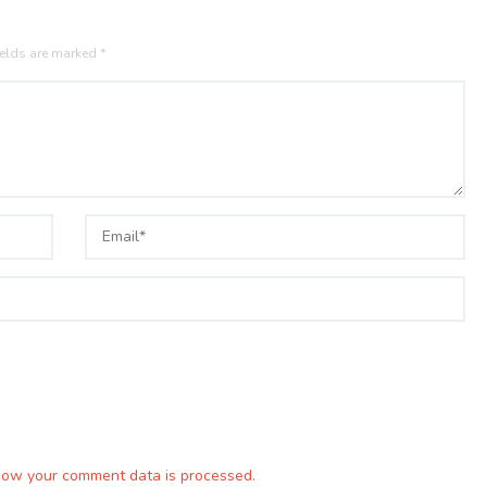
ields are marked
*
how your comment data is processed.