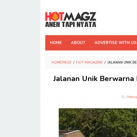
Skip
to
content
HOME
ABOUT
ADVERTISE WITH US
HOMEPAGE
/
HOT MAGAZINE
/
JALANAN UNIK B
Jalanan Unik Berwarna 
By
Hotma