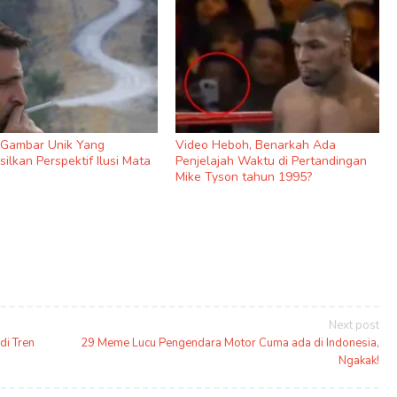
9 Gambar Unik Yang
Video Heboh, Benarkah Ada
ilkan Perspektif Ilusi Mata
Penjelajah Waktu di Pertandingan
Mike Tyson tahun 1995?
Next post
di Tren
29 Meme Lucu Pengendara Motor Cuma ada di Indonesia,
Ngakak!