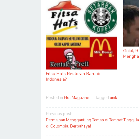
Gokil, 
Menghas
Fitsa Hats Restoran Baru di
Indonesia?
Posted in
Hot Magazine
Tagged
unik
Post
Previous post
navigation
Permainan Menggantung Teman di Tempat Tinggi Ja
di Colombia, Berbahaya!