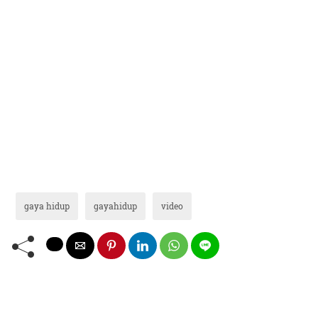
gaya hidup
gayahidup
video