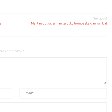
Next post
s
Mantan polisi Jerman terbukti homoseks dan kanibal
ields are marked
*