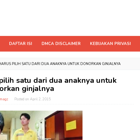
DAFTAR ISI
DMCA DISCLAIMER
KEBIJAKAN PRIVASI
I HARUS PILIH SATU DARI DUA ANAKNYA UNTUK DONORKAN GINJALNYA
 pilih satu dari dua anaknya untuk
orkan ginjalnya
tmagz
Posted on
April 2, 2015