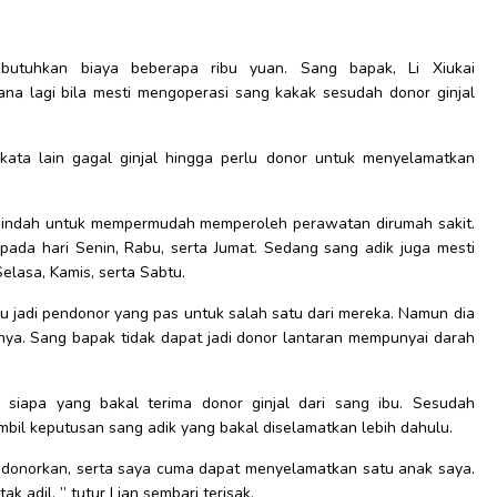
.
embutuhkan biaya beberapa ribu yuan. Sang bapak, Li Xiukai
a lagi bila mesti mengoperasi sang kakak sesudah donor ginjal
kata lain gagal ginjal hingga perlu donor untuk menyelamatkan
 pindah untuk mempermudah memperoleh perawatan dirumah sakit.
pada hari Senin, Rabu, serta Jumat. Sedang sang adik juga mesti
lasa, Kamis, serta Sabtu.
bu jadi pendonor yang pas untuk salah satu dari mereka. Namun dia
nya. Sang bapak tidak dapat jadi donor lantaran mempunyai darah
al siapa yang bakal terima donor ginjal dari sang ibu. Sesudah
il keputusan sang adik yang bakal diselamatkan lebih dahulu.
didonorkan, serta saya cuma dapat menyelamatkan satu anak saya.
k adil, ” tutur Lian sembari terisak.