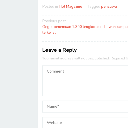
Posted in
Hot Magazine
Tagged
peristiwa
Post
Previous post
navigation
Geger penemuan 1.300 tengkorak di bawah kampu
terkenal
Leave a Reply
Your email address will not be published.
Required f