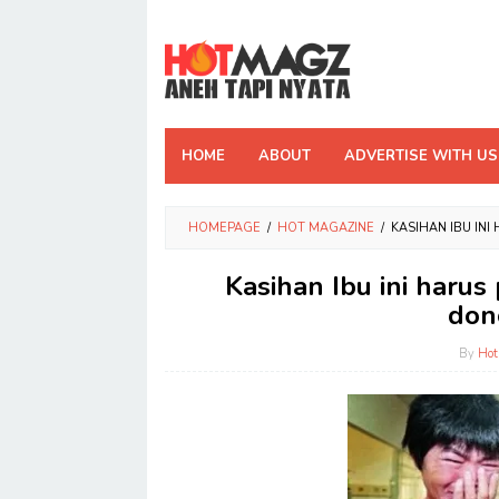
Skip
to
content
HOME
ABOUT
ADVERTISE WITH US
HOMEPAGE
/
HOT MAGAZINE
/
KASIHAN IBU IN
Kasihan Ibu ini harus
don
By
Ho