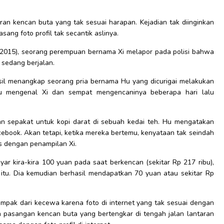
ran kencan buta yang tak sesuai harapan. Kejadian tak diinginkan
ang foto profil tak secantik aslinya.
8/2015), seorang perempuan bernama Xi melapor pada polisi bahwa
a sedang berjalan.
asil menangkap seorang pria bernama Hu yang dicurigai melakukan
u mengenal Xi dan sempat mengencaninya beberapa hari lalu
an sepakat untuk kopi darat di sebuah kedai teh. Hu mengatakan
facebook. Akan tetapi, ketika mereka bertemu, kenyataan tak seindah
s dengan penampilan Xi.
r kira-kira 100 yuan pada saat berkencan (sekitar Rp 217 ribu),
u. Dia kemudian berhasil mendapatkan 70 yuan atau sekitar Rp
dampak dari kecewa karena foto di internet yang tak sesuai dengan
 pasangan kencan buta yang bertengkar di tengah jalan lantaran