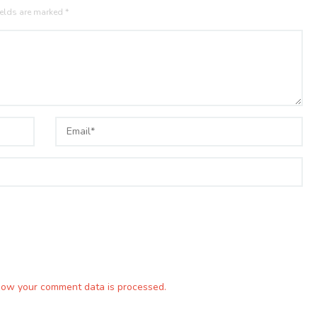
ields are marked
*
how your comment data is processed.