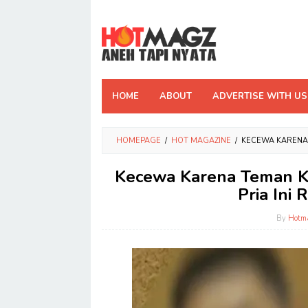
Skip
to
content
HOME
ABOUT
ADVERTISE WITH US
HOMEPAGE
/
HOT MAGAZINE
/
KECEWA KARENA 
Kecewa Karena Teman Ke
Pria Ini
By
Hotm