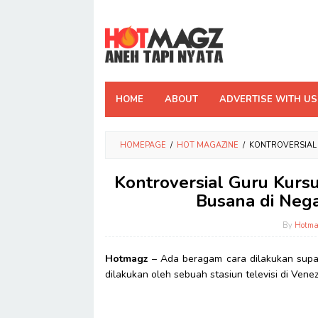
Skip
to
content
HOME
ABOUT
ADVERTISE WITH US
HOMEPAGE
/
HOT MAGAZINE
/
KONTROVERSIAL 
Kontroversial Guru Kurs
Busana di Nega
By
Hotma
Hotmagz
– Ada beragam cara dilakukan supay
dilakukan oleh sebuah stasiun televisi di Ven