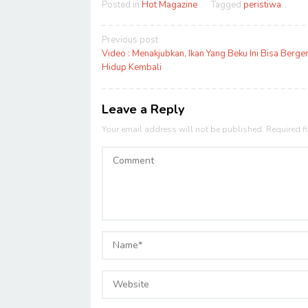
Posted in
Hot Magazine
Tagged
peristiwa
Post
Previous post
navigation
Video : Menakjubkan, Ikan Yang Beku Ini Bisa Berge
Hidup Kembali
Leave a Reply
Your email address will not be published.
Required f