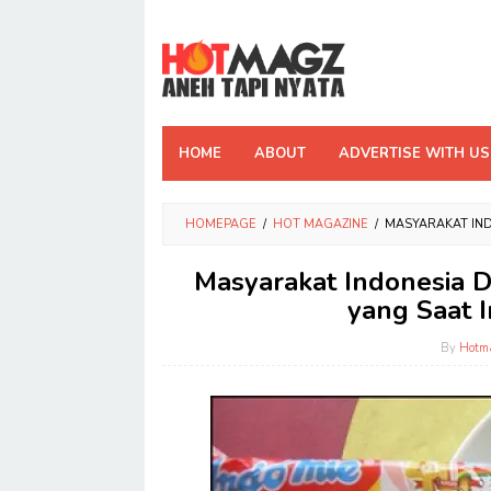
Skip
to
content
HOME
ABOUT
ADVERTISE WITH US
HOMEPAGE
/
HOT MAGAZINE
/
MASYARAKAT IND
Masyarakat Indonesia 
yang Saat I
By
Hotm