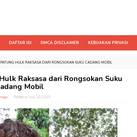
DAFTAR ISI
DMCA DISCLAIMER
KEBIJAKAN PRIVASI
PATUNG HULK RAKSASA DARI RONGSOKAN SUKU CADANG MOBIL
ulk Raksasa dari Rongsokan Suku
adang Mobil
magz
Posted on
July 20, 2015