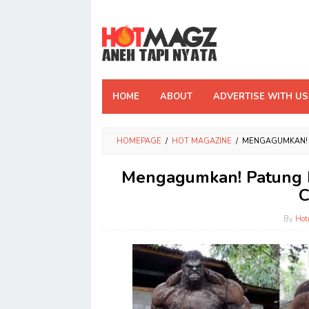
Skip
to
content
HOME
ABOUT
ADVERTISE WITH US
HOMEPAGE
/
HOT MAGAZINE
/
MENGAGUMKAN! 
Mengagumkan! Patung H
C
By
Hot