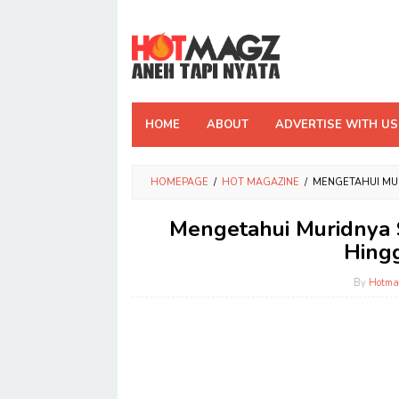
Skip
to
content
HOME
ABOUT
ADVERTISE WITH US
HOMEPAGE
/
HOT MAGAZINE
/
MENGETAHUI MUR
Mengetahui Muridnya S
Hing
By
Hotma