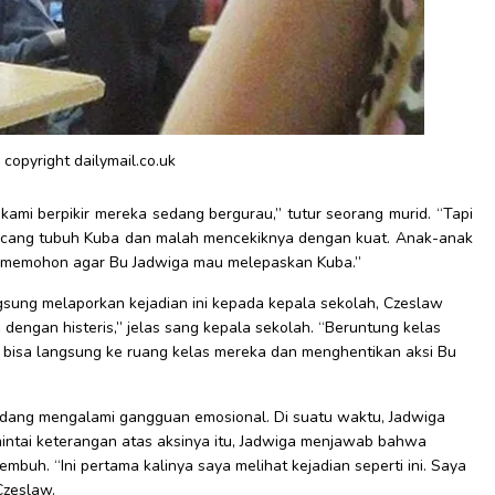
 copyright dailymail.co.uk
 kami berpikir mereka sedang bergurau,” tutur seorang murid. “Tapi
cang tubuh Kuba dan malah mencekiknya dengan kuat. Anak-anak
i memohon agar Bu Jadwiga mau melepaskan Kuba.”
ngsung melaporkan kejadian ini kepada kepala sekolah, Czeslaw
 dengan histeris,” jelas sang kepala sekolah. “Beruntung kelas
a bisa langsung ke ruang kelas mereka dan menghentikan aksi Bu
ang mengalami gangguan emosional. Di suatu waktu, Jadwiga
intai keterangan atas aksinya itu, Jadwiga menjawab bahwa
buh. “Ini pertama kalinya saya melihat kejadian seperti ini. Saya
Czeslaw.