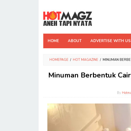
Skip
to
content
HOME
ABOUT
ADVERTISE WITH US
HOMEPAGE
/
HOT MAGAZINE
/
MINUMAN BERBEN
Minuman Berbentuk Cairan
By
Hotm