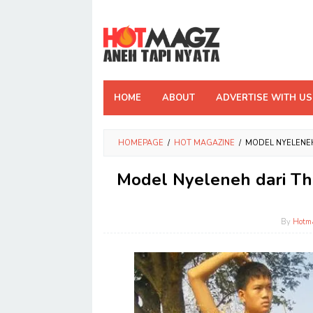
Skip
to
content
HOME
ABOUT
ADVERTISE WITH US
HOMEPAGE
/
HOT MAGAZINE
/
MODEL NYELENEH
Model Nyeleneh dari Tha
By
Hotm