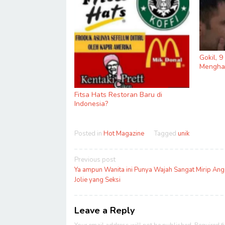
Gokil, 
Menghas
Fitsa Hats Restoran Baru di
Indonesia?
Posted in
Hot Magazine
Tagged
unik
Post
Previous post
navigation
Ya ampun Wanita ini Punya Wajah Sangat Mirip Ang
Jolie yang Seksi
Leave a Reply
Your email address will not be published.
Required f