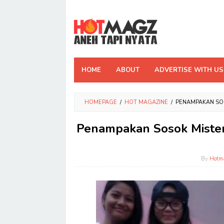
Skip
to
content
HOME
ABOUT
ADVERTISE WITH US
HOMEPAGE
/
HOT MAGAZINE
/
PENAMPAKAN SOSO
Penampakan Sosok Misteri
By
Hotm