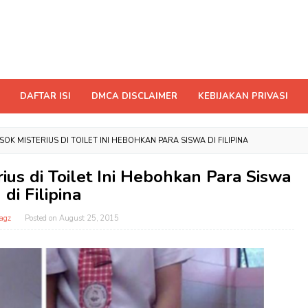
DAFTAR ISI
DMCA DISCLAIMER
KEBIJAKAN PRIVASI
K MISTERIUS DI TOILET INI HEBOHKAN PARA SISWA DI FILIPINA
us di Toilet Ini Hebohkan Para Siswa
di Filipina
agz
Posted on
August 25, 2015