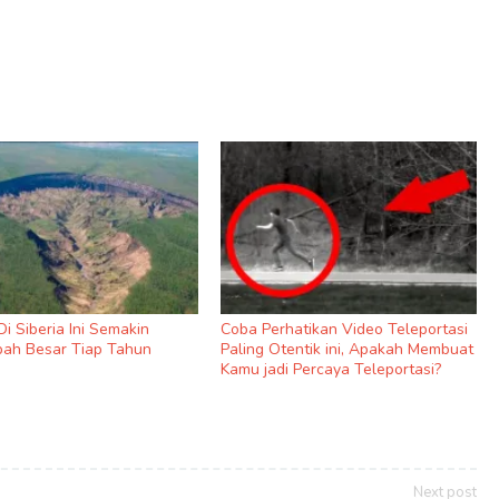
i Siberia Ini Semakin
Coba Perhatikan Video Teleportasi
ah Besar Tiap Tahun
Paling Otentik ini, Apakah Membuat
Kamu jadi Percaya Teleportasi?
Next post