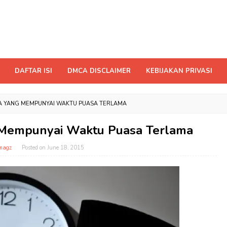
DAFTAR ISI
DMCA DISCLAIMER
KEBIJAKAN PRIVASI
 YANG MEMPUNYAI WAKTU PUASA TERLAMA
Mempunyai Waktu Puasa Terlama
magz
Posted on
June 18, 2015