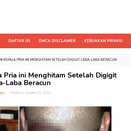
DAFTAR ISI
DMCA DISCLAIMER
KEBIJAKAN PRIVASI
AN KEPALA PRIA INI MENGHITAM SETELAH DIGIGIT LABA-LABA BERACUN
 Pria ini Menghitam Setelah Digigit
a-Laba Beracun
agz
Posted on
October 31, 2015