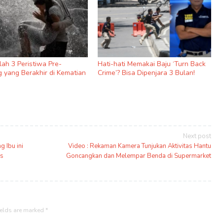
nilah 3 Peristiwa Pre-
Hati-hati Memakai Baju ‘Turn Back
 yang Berakhir di Kematian
Crime’? Bisa Dipenjara 3 Bulan!
Next post
 Ibu ini
Video : Rekaman Kamera Tunjukan Aktivitas Hantu
as
Goncangkan dan Melempar Benda di Supermarket
ields are marked
*