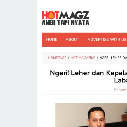
Skip
to
content
HOME
ABOUT
ADVERTISE WITH US
HOMEPAGE
/
HOT MAGAZINE
/
NGERI! LEHER D
Ngeri! Leher dan Kepala
Lab
By
Hotm