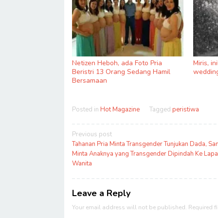
Netizen Heboh, ada Foto Pria
Miris, i
Beristri 13 Orang Sedang Hamil
wedding
Bersamaan
Posted in
Hot Magazine
Tagged
peristiwa
Post
Previous post
navigation
Tahanan Pria Minta Transgender Tunjukan Dada, Sang
Minta Anaknya yang Transgender Dipindah Ke Lap
Wanita
Leave a Reply
Your email address will not be published.
Required f