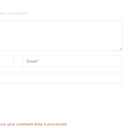
ields are marked
*
how your comment data is processed.