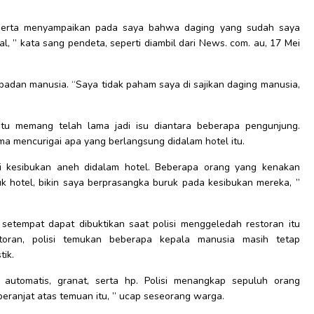
 serta menyampaikan pada saya bahwa daging yang sudah saya
l, ” kata sang pendeta, seperti diambil dari News. com. au, 17 Mei
i badan manusia. “Saya tidak paham saya di sajikan daging manusia,
itu memang telah lama jadi isu diantara beberapa pengunjung.
a mencurigai apa yang berlangsung didalam hotel itu.
ti kesibukan aneh didalam hotel. Beberapa orang yang kenakan
k hotel, bikin saya berprasangka buruk pada kesibukan mereka, ”
etempat dapat dibuktikan saat polisi menggeledah restoran itu
toran, polisi temukan beberapa kepala manusia masih tetap
tik.
a automatis, granat, serta hp. Polisi menangkap sepuluh orang
peranjat atas temuan itu, ” ucap seseorang warga.