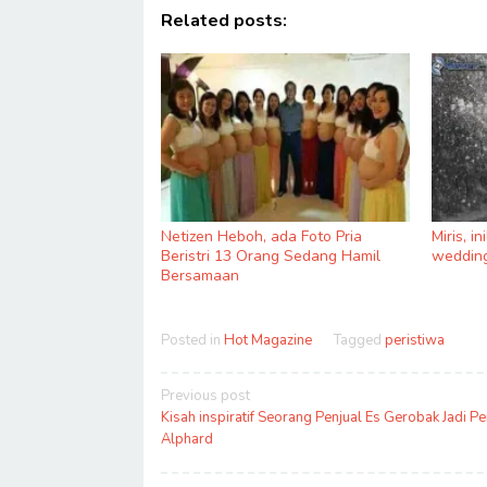
Related posts:
Netizen Heboh, ada Foto Pria
Miris, i
Beristri 13 Orang Sedang Hamil
wedding
Bersamaan
Posted in
Hot Magazine
Tagged
peristiwa
Post
Previous post
navigation
Kisah inspiratif Seorang Penjual Es Gerobak Jadi Pe
Alphard