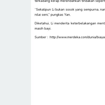
terkadang kerap merendahkan tindakan seperti 
“Sekalipun Li bukan sosok yang sempurna, nam
nilai seni,” pungkas Yan.
Diketahui, Li menderita keterbelakangan ment
masih bayi.
Sumber : http://www.merdeka.com/dunia/biayai-