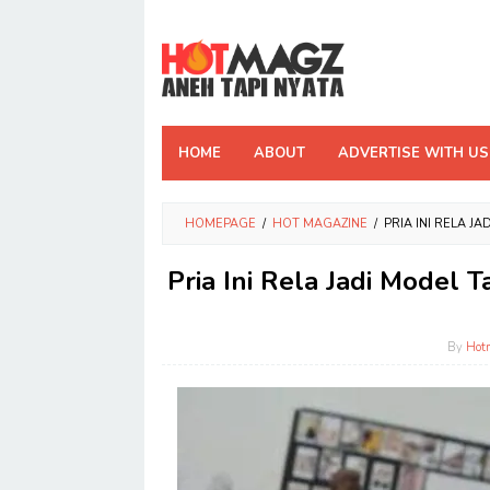
Skip
to
content
HOME
ABOUT
ADVERTISE WITH US
HOMEPAGE
/
HOT MAGAZINE
/
PRIA INI RELA J
Pria Ini Rela Jadi Model 
By
Hot