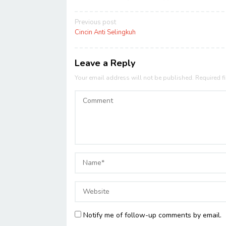
Post
Previous post
navigation
Cincin Anti Selingkuh
Leave a Reply
Your email address will not be published.
Required f
Notify me of follow-up comments by email.