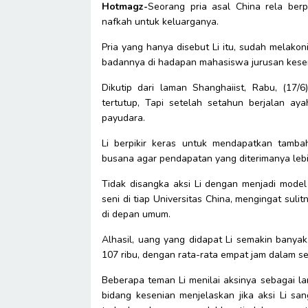
Hotmagz-
Seorang pria asal China rela ber
nafkah untuk keluarganya.
Pria yang hanya disebut Li itu, sudah melako
badannya di hadapan mahasiswa jurusan keseni
Dikutip dari laman Shanghaiist, Rabu, (17/
tertutup, Tapi setelah setahun berjalan ay
payudara.
Li berpikir keras untuk mendapatkan tamba
busana agar pendapatan yang diterimanya lebih
Tidak disangka aksi Li dengan menjadi model
seni di tiap Universitas China, mengingat su
di depan umum.
Alhasil, uang yang didapat Li semakin banya
107 ribu, dengan rata-rata empat jam dalam sek
Beberapa teman Li menilai aksinya sebagai l
bidang kesenian menjelaskan jika aksi Li san