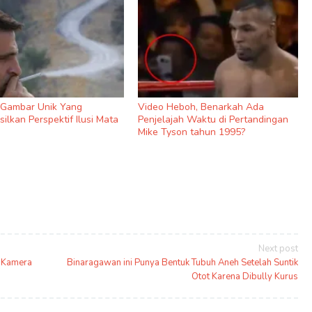
9 Gambar Unik Yang
Video Heboh, Benarkah Ada
ilkan Perspektif Ilusi Mata
Penjelajah Waktu di Pertandingan
Mike Tyson tahun 1995?
Next post
m Kamera
Binaragawan ini Punya Bentuk Tubuh Aneh Setelah Suntik
Otot Karena Dibully Kurus