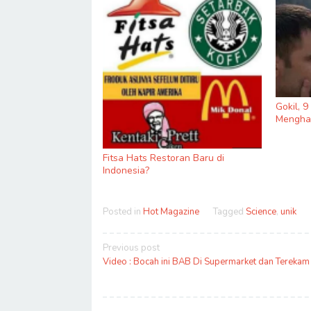
Gokil, 
Menghas
Fitsa Hats Restoran Baru di
Indonesia?
Posted in
Hot Magazine
Tagged
Science
,
unik
Post
Previous post
navigation
Video : Bocah ini BAB Di Supermarket dan Tereka