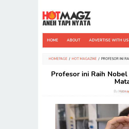
Skip
to
content
HOME
ABOUT
ADVERTISE WITH US
HOMEPAGE
/
HOT MAGAZINE
/
PROFESOR INI R
Profesor ini Raih Nobel
Mat
By
Hotma