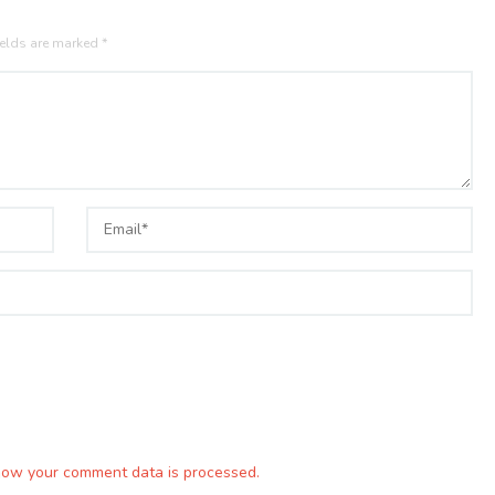
ields are marked
*
how your comment data is processed.