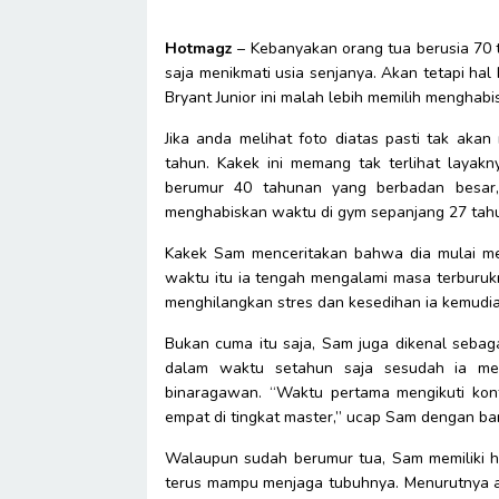
Hotmagz
– Kebanyakan orang tua berusia 70
saja menikmati usia senjanya. Akan tetapi ha
Bryant Junior ini malah lebih memilih mengh
Jika anda melihat foto diatas pasti tak aka
tahun. Kakek ini memang tak terlihat layakny
berumur 40 tahunan yang berbadan besar
menghabiskan waktu di gym sepanjang 27 tahu
Kakek Sam menceritakan bahwa dia mulai me
waktu itu ia tengah mengalami masa terburuk
menghilangkan stres dan kesedihan ia kemudi
Bukan cuma itu saja, Sam juga dikenal sebag
dalam waktu setahun saja sesudah ia m
binaragawan. “Waktu pertama mengikuti konte
empat di tingkat master,” ucap Sam dengan ba
Walaupun sudah berumur tua, Sam memiliki h
terus mampu menjaga tubuhnya. Menurutnya