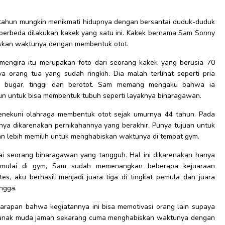
 tahun mungkin menikmati hidupnya dengan bersantai duduk-duduk
l berbeda dilakukan kakek yang satu ini. Kakek bernama Sam Sonny
abiskan waktunya dengan membentuk otot.
n mengira itu merupakan foto dari seorang kakek yang berusia 70
a orang tua yang sudah ringkih. Dia malah terlihat seperti pria
, bugar, tinggi dan berotot. Sam memang mengaku bahwa ia
n untuk bisa membentuk tubuh seperti layaknya binaragawan.
nekuni olahraga membentuk otot sejak umurnya 44 tahun. Pada
nya dikarenakan pernikahannya yang berakhir. Punya tujuan untuk
an lebih memilih untuk menghabiskan waktunya di tempat gym.
ai seorang binaragawan yang tangguh. Hal ini dikarenakan hanya
emulai di gym, Sam sudah memenangkan beberapa kejuaraan
s, aku berhasil menjadi juara tiga di tingkat pemula dan juara
ngga.
arapan bahwa kegiatannya ini bisa memotivasi orang lain supaya
 anak muda jaman sekarang cuma menghabiskan waktunya dengan