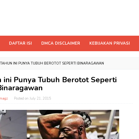
DAFTAR ISI
DMCA DISCLAIMER
KEBIJAKAN PRIVASI
0 TAHUN INI PUNYA TUBUH BEROTOT SEPERTI BINARAGAWAN
 ini Punya Tubuh Berotot Seperti
Binaragawan
magz
Posted on
July 21, 2015