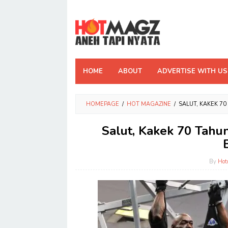
Skip
to
content
HOME
ABOUT
ADVERTISE WITH US
HOMEPAGE
/
HOT MAGAZINE
/
SALUT, KAKEK 7
Salut, Kakek 70 Tahun
By
Hot