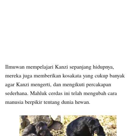
Ilmuwan mempelajari Kanzi sepanjang hidupnya,
mereka juga memberikan kosakata yang cukup banyak
agar Kanzi mengerti, dan mengikuti percakapan
sederhana. Mahluk cerdas ini telah mengubah cara
manusia berpikir tentang dunia hewan.