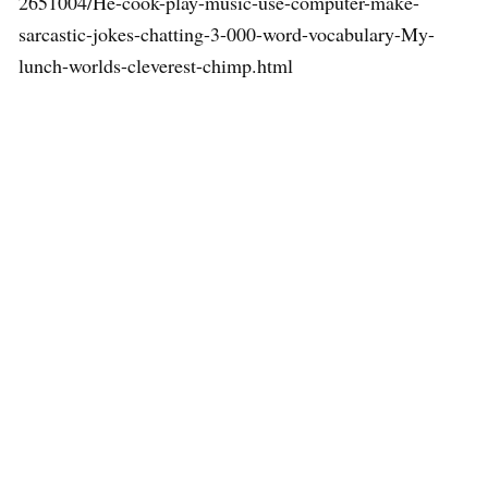
2651004/He-cook-play-music-use-computer-make-
sarcastic-jokes-chatting-3-000-word-vocabulary-My-
lunch-worlds-cleverest-chimp.html