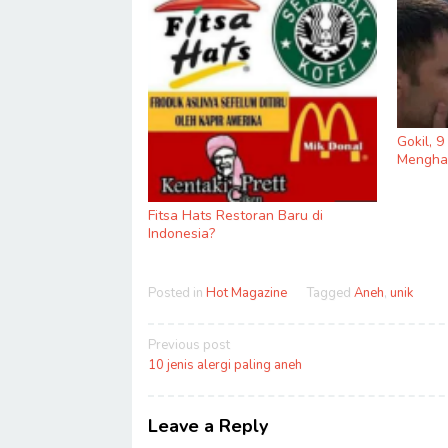
Gokil, 
Menghas
Fitsa Hats Restoran Baru di
Indonesia?
Posted in
Hot Magazine
Tagged
Aneh
,
unik
Post
Previous post
navigation
10 jenis alergi paling aneh
Leave a Reply