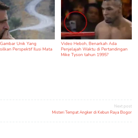
9 Gambar Unik Yang
Video Heboh, Benarkah Ada
ilkan Perspektif Ilusi Mata
Penjelajah Waktu di Pertandingan
Mike Tyson tahun 1995?
Next post
Misteri Tempat Angker di Kebun Raya Bogor