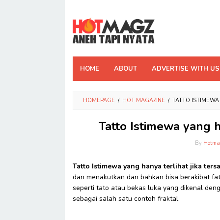
Skip
to
content
HOME
ABOUT
ADVERTISE WITH US
HOMEPAGE
/
HOT MAGAZINE
/
TATTO ISTIMEWA
Tatto Istimewa yang h
By
Hotma
Tatto Istimewa yang hanya terlihat jika ters
dan menakutkan dan bahkan bisa berakibat fat
seperti tato atau bekas luka yang dikenal deng
sebagai salah satu contoh fraktal.