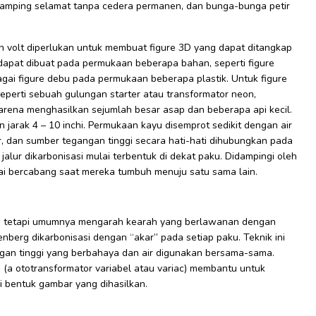
 samping selamat tanpa cedera permanen, dan bunga-bunga petir
 volt diperlukan untuk membuat figure 3D yang dapat ditangkap
D dapat dibuat pada permukaan beberapa bahan, seperti figure
agai figure debu pada permukaan beberapa plastik. Untuk figure
seperti sebuah gulungan starter atau transformator neon,
 karena menghasilkan sejumlah besar asap dan beberapa api kecil.
jarak 4 – 10 inchi. Permukaan kayu disemprot sedikit dengan air
 dan sumber tegangan tinggi secara hati-hati dihubungkan pada
jalur dikarbonisasi mulai terbentuk di dekat paku. Didampingi oleh
ai bercabang saat mereka tumbuh menuju satu sama lain.
h, tetapi umumnya mengarah kearah yang berlawanan dengan
nberg dikarbonisasi dengan “akar” pada setiap paku. Teknik ini
angan tinggi yang berbahaya dan air digunakan bersama-sama.
a ototransformator variabel atau variac) membantu untuk
 bentuk gambar yang dihasilkan.