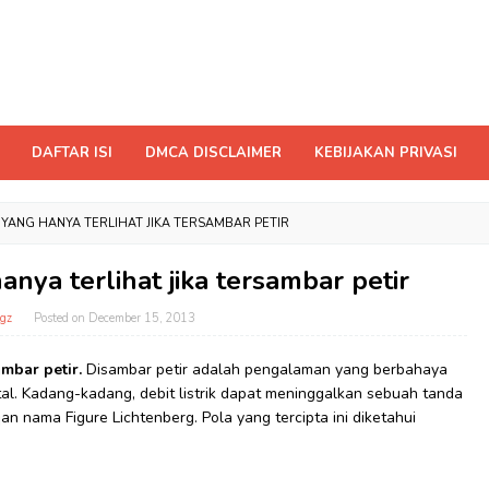
DAFTAR ISI
DMCA DISCLAIMER
KEBIJAKAN PRIVASI
 YANG HANYA TERLIHAT JIKA TERSAMBAR PETIR
anya terlihat jika tersambar petir
gz
Posted on
December 15, 2013
ambar petir.
Disambar petir adalah pengalaman yang berbahaya
al. Kadang-kadang, debit listrik dapat meninggalkan sebuah tanda
an nama Figure Lichtenberg. Pola yang tercipta ini diketahui