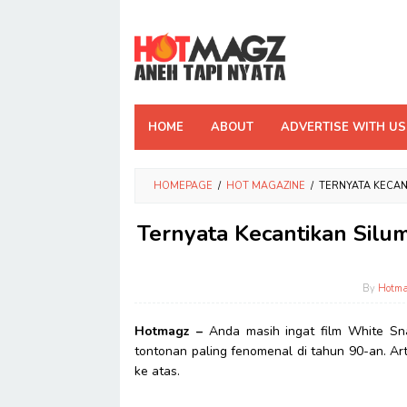
Skip
to
content
HOME
ABOUT
ADVERTISE WITH US
HOMEPAGE
/
HOT MAGAZINE
/
TERNYATA KECAN
Ternyata Kecantikan Silu
By
Hotma
Hotmagz –
Anda masih ingat film White Sna
tontonan paling fenomenal di tahun 90-an. Art
ke atas.