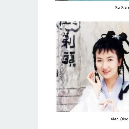
Xu Xian
Xiao Qing