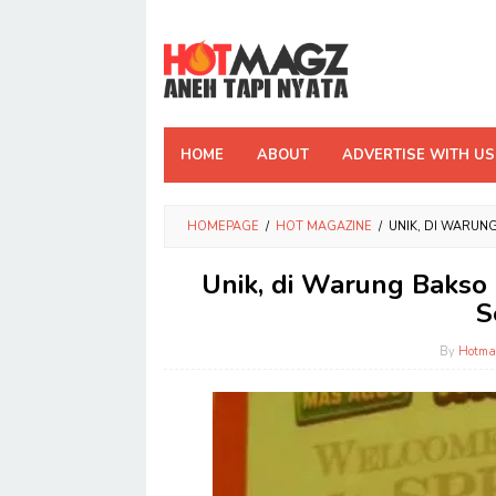
Skip
to
content
HOME
ABOUT
ADVERTISE WITH US
HOMEPAGE
/
HOT MAGAZINE
/
UNIK, DI WARUN
Unik, di Warung Bakso
S
By
Hotma