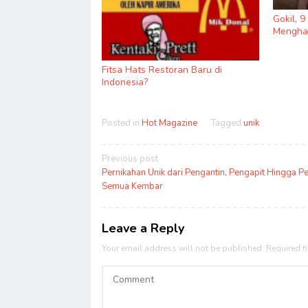
Gokil, 
Menghas
Fitsa Hats Restoran Baru di
Indonesia?
Posted in
Hot Magazine
Tagged
unik
Post
Previous post
navigation
Pernikahan Unik dari Pengantin, Pengapit Hingga P
Semua Kembar
Leave a Reply
Your email address will not be published.
Required f