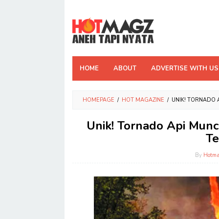
Skip
to
content
HOME
ABOUT
ADVERTISE WITH US
HOMEPAGE
/
HOT MAGAZINE
/
UNIK! TORNADO 
Unik! Tornado Api Mun
Te
By
Hotma