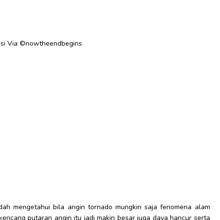
rasi Via ©nowtheendbegins
dah mengetahui bila angin tornado mungkin saja fenomena alam
kencang putaran angin itu jadi makin besar juga daya hancur serta