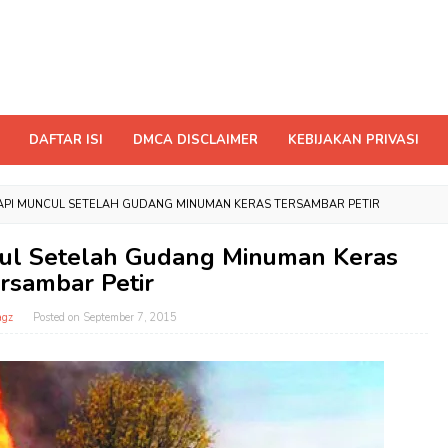
DAFTAR ISI
DMCA DISCLAIMER
KEBIJAKAN PRIVASI
API MUNCUL SETELAH GUDANG MINUMAN KERAS TERSAMBAR PETIR
cul Setelah Gudang Minuman Keras
rsambar Petir
gz
Posted on
September 7, 2015