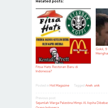
Related posts:
Gokil, 
Menghas
Fitsa Hats Restoran Baru di
Indonesia?
Posted in
Hot Magazine
Tagged
Aneh
,
unik
Post
Previous post
navigation
Sejumlah Warga Palestina Mimpi Al Aqsha Dibeba
Orang Indonesia