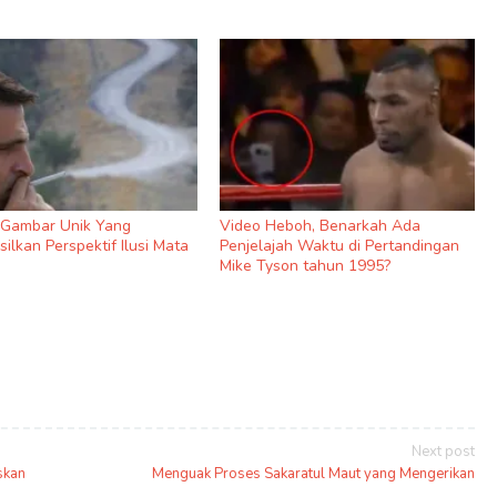
9 Gambar Unik Yang
Video Heboh, Benarkah Ada
ilkan Perspektif Ilusi Mata
Penjelajah Waktu di Pertandingan
Mike Tyson tahun 1995?
Next post
skan
Menguak Proses Sakaratul Maut yang Mengerikan