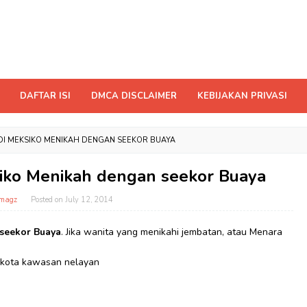
DAFTAR ISI
DMCA DISCLAIMER
KEBIJAKAN PRIVASI
 DI MEKSIKO MENIKAH DENGAN SEEKOR BUAYA
siko Menikah dengan seekor Buaya
magz
Posted on
July 12, 2014
 seekor Buaya
. Jika wanita yang menikahi jembatan, atau Menara
ikota kawasan nelayan