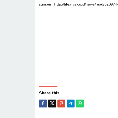
sumber : http://life.viva.co.id/news/read/520
Share this: