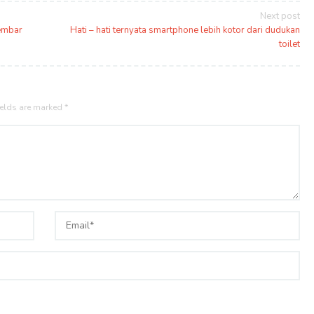
Next post
Kembar
Hati – hati ternyata smartphone lebih kotor dari dudukan
toilet
ields are marked
*