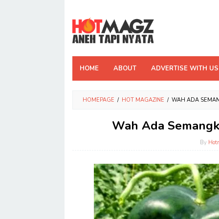
Skip
to
content
HOME
ABOUT
ADVERTISE WITH US
HOMEPAGE
/
HOT MAGAZINE
/
WAH ADA SEMAN
Wah Ada Semangka 
By
Hot