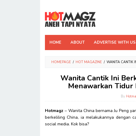
Skip
to
content
HOME
ABOUT
ADVERTISE WITH US
HOMEPAGE
/
HOT MAGAZINE
/
WANITA CANTIK 
Wanita Cantik Ini Ber
Menawarkan Tidur B
By
Hotma
Hotmagz
– Wanita China bernama Ju Peng yang
berkeliling China, ia melakukannya dengan c
social media. Kok bisa?