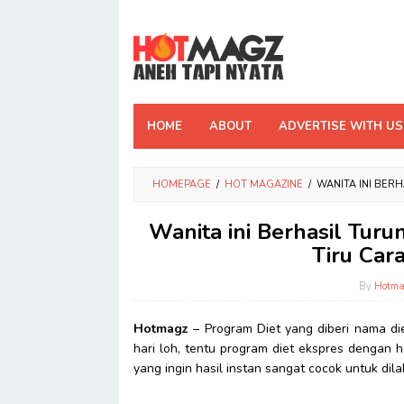
Skip
to
content
HOME
ABOUT
ADVERTISE WITH US
HOMEPAGE
/
HOT MAGAZINE
/
WANITA INI BERH
Wanita ini Berhasil Turu
Tiru Car
By
Hotma
Hotmagz
– Program Diet yang diberi nama di
hari loh, tentu program diet ekspres dengan h
yang ingin hasil instan sangat cocok untuk dila