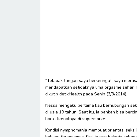
“Telapak tangan saya berkeringat, saya merasa
mendapatkan setidaknya lima orgasme sehari m
dikutip detikHealth pada Senin (3/3/2014).
Nessa mengaku pertama kali berhubungan seks
di usia 19 tahun. Saat itu, ia bahkan bisa ber
baru dikenalnya di supermarket.
Kondisi nymphomania membuat orientasi seks N
bahkan threesomes. Kini, ia pun bekerja sebaga