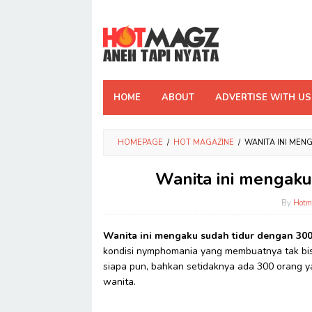
Skip
to
content
HOME
ABOUT
ADVERTISE WITH US
HOMEPAGE
/
HOT MAGAZINE
/
WANITA INI MEN
Wanita ini mengaku
By
Hotm
Wanita ini mengaku sudah tidur dengan 300
kondisi nymphomania yang membuatnya tak bis
siapa pun, bahkan setidaknya ada 300 orang 
wanita.