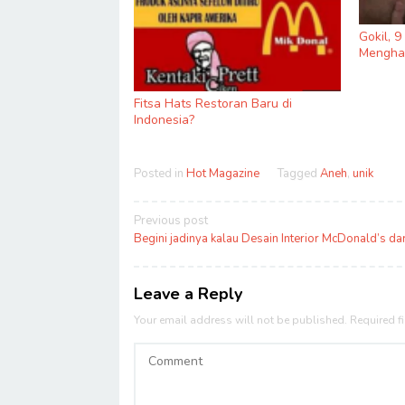
Gokil, 
Menghas
Fitsa Hats Restoran Baru di
Indonesia?
Posted in
Hot Magazine
Tagged
Aneh
,
unik
Post
Previous post
navigation
Begini jadinya kalau Desain Interior McDonald’s da
Leave a Reply
Your email address will not be published.
Required f