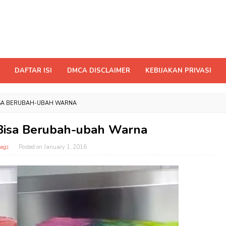
DAFTAR ISI
DMCA DISCLAIMER
KEBIJAKAN PRIVASI
ISA BERUBAH-UBAH WARNA
 Bisa Berubah-ubah Warna
agz
Posted on
January 1, 2016