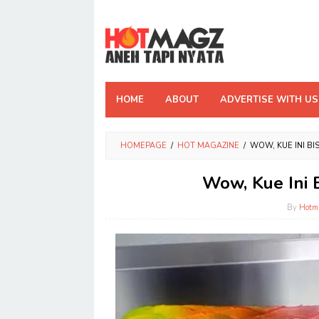
Skip
to
content
HOME
ABOUT
ADVERTISE WITH US
HOMEPAGE
/
HOT MAGAZINE
/
WOW, KUE INI B
Wow, Kue Ini
By
Hotm