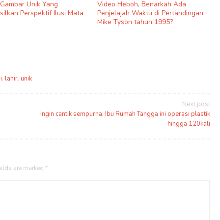
9 Gambar Unik Yang
Video Heboh, Benarkah Ada
ilkan Perspektif Ilusi Mata
Penjelajah Waktu di Pertandingan
Mike Tyson tahun 1995?
i
,
lahir
,
unik
Next post
Ingin cantik sempurna, Ibu Rumah Tangga ini operasi plastik
hingga 120kali
ields are marked
*