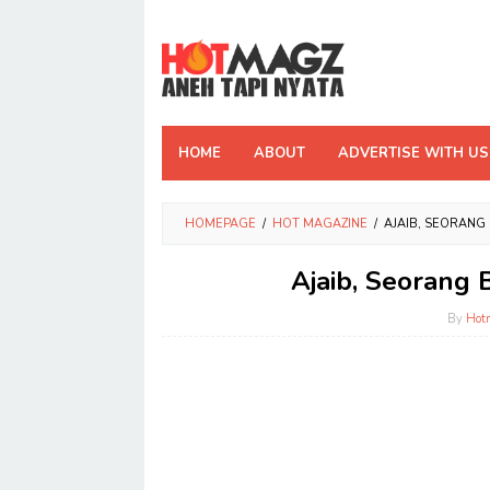
Skip
to
content
HOME
ABOUT
ADVERTISE WITH US
HOMEPAGE
/
HOT MAGAZINE
/
AJAIB, SEORANG
Ajaib, Seorang 
By
Hot