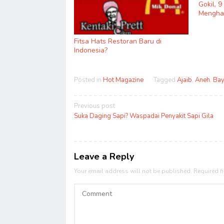
Gokil, 
Menghas
Fitsa Hats Restoran Baru di
Indonesia?
Posted in
Hot Magazine
Tagged
Ajaib
,
Aneh
,
Bay
Post
Previous post
navigation
Suka Daging Sapi? Waspadai Penyakit Sapi Gila
Leave a Reply
Your email address will not be published.
Required f