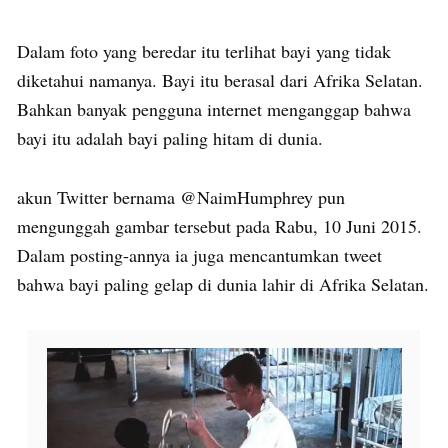
Dalam foto yang beredar itu terlihat bayi yang tidak
diketahui namanya. Bayi itu berasal dari Afrika Selatan.
Bahkan banyak pengguna internet menganggap bahwa
bayi itu adalah bayi paling hitam di dunia.
akun Twitter bernama @NaimHumphrey pun
mengunggah gambar tersebut pada Rabu, 10 Juni 2015.
Dalam posting-annya ia juga mencantumkan tweet
bahwa bayi paling gelap di dunia lahir di Afrika Selatan.