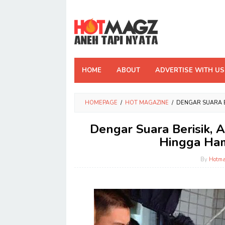
Skip
to
content
HOME
ABOUT
ADVERTISE WITH US
HOMEPAGE
/
HOT MAGAZINE
/
DENGAR SUARA B
Dengar Suara Berisik, 
Hingga Ham
By
Hotma