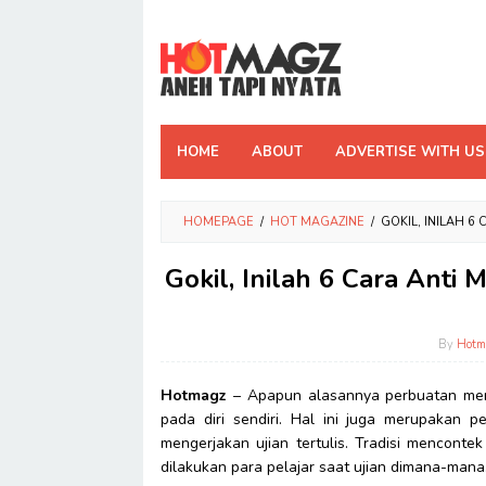
Skip
to
content
HOME
ABOUT
ADVERTISE WITH US
HOMEPAGE
/
HOT MAGAZINE
/
GOKIL, INILAH 
Gokil, Inilah 6 Cara Anti
By
Hotm
Hotmagz
– Apapun alasannya perbuatan men
pada diri sendiri. Hal ini juga merupakan
mengerjakan ujian tertulis. Tradisi mencont
dilakukan para pelajar saat ujian dimana-mana