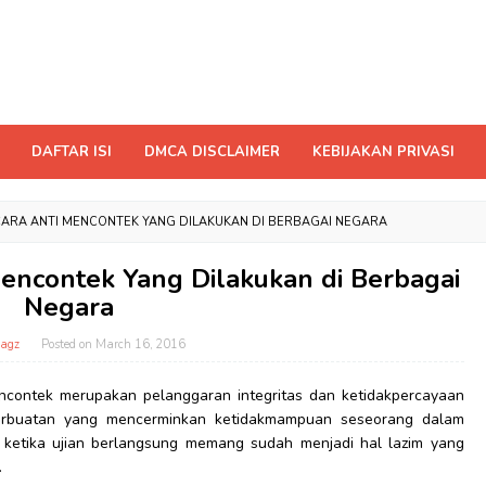
DAFTAR ISI
DMCA DISCLAIMER
KEBIJAKAN PRIVASI
6 CARA ANTI MENCONTEK YANG DILAKUKAN DI BERBAGAI NEGARA
 Mencontek Yang Dilakukan di Berbagai
Negara
agz
Posted on
March 16, 2016
contek merupakan pelanggaran integritas dan ketidakpercayaan
 perbuatan yang mencerminkan ketidakmampuan seseorang dalam
ek ketika ujian berlangsung memang sudah menjadi hal lazim yang
.