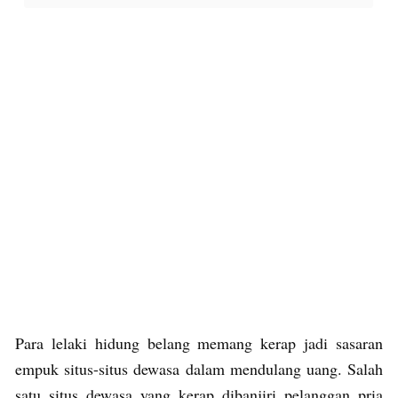
Para lelaki hidung belang memang kerap jadi sasaran
empuk situs-situs dewasa dalam mendulang uang. Salah
satu situs dewasa yang kerap dibanjiri pelanggan pria