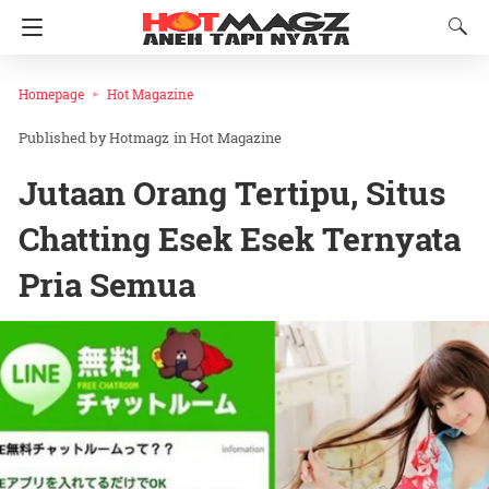
Homepage
Hot Magazine
Hotmagz
in
Hot Magazine
Jutaan Orang Tertipu, Situs
Chatting Esek Esek Ternyata
Pria Semua