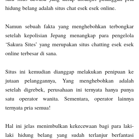
hidung belang adalah situs chat esek esek online.
Namun sebuah fakta yang menghebohkan terbongkar
setelah kepolisian Jepang menangkap para pengelola
‘Sakura Sites’ yang merupakan situs chatting esek esek
online terbesar di sana.
Situs ini kemudian dianggap melakukan penipuan ke
jutaan pelanggannya, Yang menghebohkan adalah
setelah digrebek, perusahaan ini ternyata hanya punya
satu operator wanita. Sementara, operator lainnya
ternyata pria semua!
Hal ini jelas menimbulkan kekecewaan bagi para laki-
laki hidung belang yang sudah terlanjur berfantasi