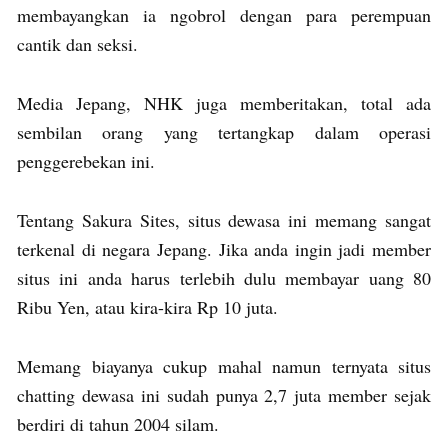
membayangkan ia ngobrol dengan para perempuan
cantik dan seksi.
Media Jepang, NHK juga memberitakan, total ada
sembilan orang yang tertangkap dalam operasi
penggerebekan ini.
Tentang Sakura Sites, situs dewasa ini memang sangat
terkenal di negara Jepang. Jika anda ingin jadi member
situs ini anda harus terlebih dulu membayar uang 80
Ribu Yen, atau kira-kira Rp 10 juta.
Memang biayanya cukup mahal namun ternyata situs
chatting dewasa ini sudah punya 2,7 juta member sejak
berdiri di tahun 2004 silam.