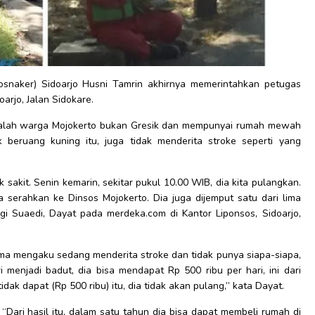
osnaker) Sidoarjo Husni Tamrin akhirnya memerintahkan petugas
rjo, Jalan Sidokare.
 adalah warga Mojokerto bukan Gresik dan mempunyai rumah mewah
k beruang kuning itu, juga tidak menderita stroke seperti yang
 sakit. Senin kemarin, sekitar pukul 10.00 WIB, dia kita pulangkan.
a serahkan ke Dinsos Mojokerto. Dia juga dijemput satu dari lima
i Suaedi, Dayat pada merdeka.com di Kantor Liponsos, Sidoarjo,
a mengaku sedang menderita stroke dan tidak punya siapa-siapa,
i menjadi badut, dia bisa mendapat Rp 500 ribu per hari, ini dari
idak dapat (Rp 500 ribu) itu, dia tidak akan pulang,” kata Dayat.
 “Dari hasil itu, dalam satu tahun dia bisa dapat membeli rumah di