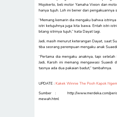
Mojokerto, beli motor Yamaha Vixion dan motor m
hanya tujuh. Loh ini bener dari pengakuannya 
“Memang kemarin dia mengaku bahwa istrinya a
istri ketujuhnya juga kita bawa. Entah istri-ist
bilang istrinya tujuh,” kata Dayat lagi.
Jadi, masih menurut keterangan Dayat, saat S
tiba seorang perempuan mengaku anak Suaedi 
“Pertama dia mengaku anaknya, tapi setelah k
Jadi, Karsih ini memang mengawasi Suaedi dar
tasnya ada dua pakaian badut,” tambahnya.
UPDATE :
Kakek Winnie The Pooh Kapok Ngemis
Sumber : http://www.merdeka.com/peristiwa
mewah.html