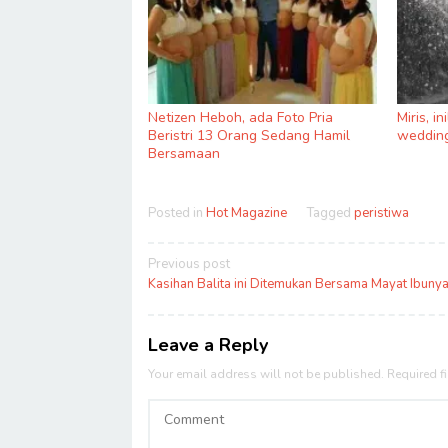
Netizen Heboh, ada Foto Pria
Miris, i
Beristri 13 Orang Sedang Hamil
wedding
Bersamaan
Posted in
Hot Magazine
Tagged
peristiwa
Post
Previous post
navigation
Kasihan Balita ini Ditemukan Bersama Mayat Ibuny
Leave a Reply
Your email address will not be published.
Required f