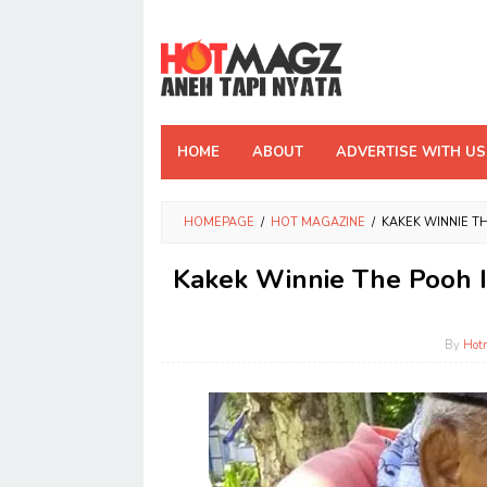
Skip
to
content
HOME
ABOUT
ADVERTISE WITH US
HOMEPAGE
/
HOT MAGAZINE
/
KAKEK WINNIE T
Kakek Winnie The Pooh I
By
Hot