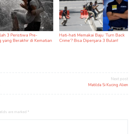
nilah 3 Peristiwa Pre-
Hati-hati Memakai Baju ‘Turn Back
 yang Berakhir di Kematian
Crime’? Bisa Dipenjara 3 Bulan!
Next post
a
Matilda Si Kucing Alien
ields are marked
*