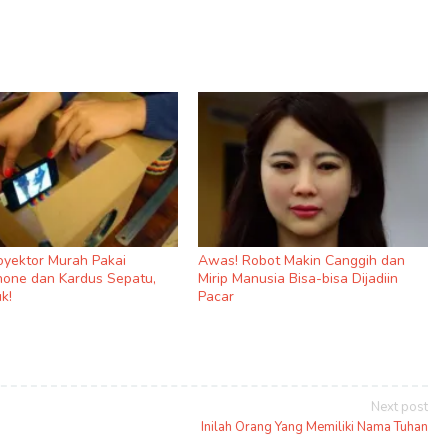
royektor Murah Pakai
Awas! Robot Makin Canggih dan
one dan Kardus Sepatu,
Mirip Manusia Bisa-bisa Dijadiin
k!
Pacar
Next post
Inilah Orang Yang Memiliki Nama Tuhan