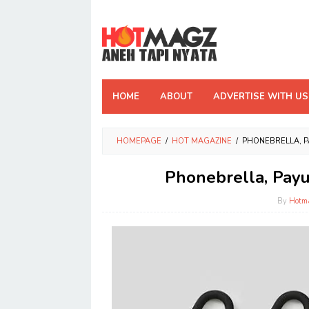
Skip
to
content
HOME
ABOUT
ADVERTISE WITH US
HOMEPAGE
/
HOT MAGAZINE
/
PHONEBRELLA, 
Phonebrella, Pay
By
Hotm