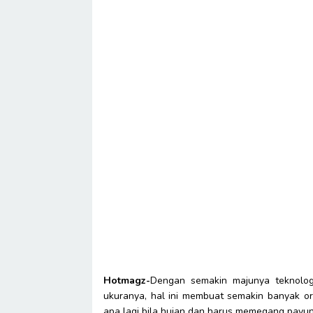
Hotmagz-
Dengan semakin majunya teknolog
ukuranya, hal ini membuat semakin banyak o
apa lagi bila hujan dan harus memegang payun