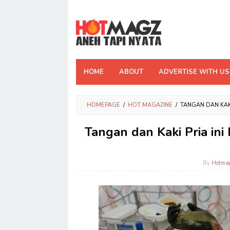
Skip
to
content
HOME
ABOUT
ADVERTISE WITH US
HOMEPAGE
/
HOT MAGAZINE
/
TANGAN DAN KAK
Tangan dan Kaki Pria in
By
Hotma