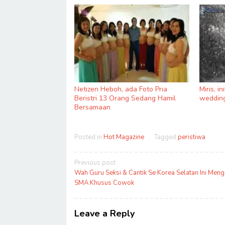
Netizen Heboh, ada Foto Pria
Miris, i
Beristri 13 Orang Sedang Hamil
wedding
Bersamaan
Posted in
Hot Magazine
Tagged
peristiwa
Post
Previous post
navigation
Wah Guru Seksi & Cantik Se Korea Selatan Ini Menga
SMA Khusus Cowok
Leave a Reply