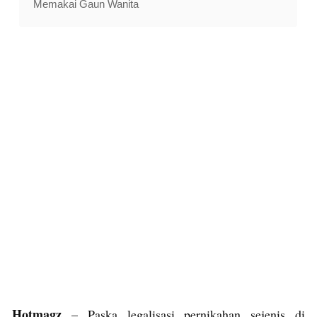
Memakai Gaun Wanita
Hotmagz
– Paska legalisasi pernikahan sejenis di