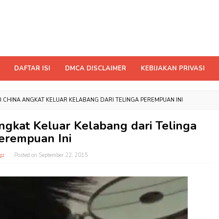
DAFTAR ISI
DMCA DISCLAIMER
KEBIJAKAN PRIVASI
I CHINA ANGKAT KELUAR KELABANG DARI TELINGA PEREMPUAN INI
ngkat Keluar Kelabang dari Telinga
erempuan Ini
gz
Posted on
September 22, 2015