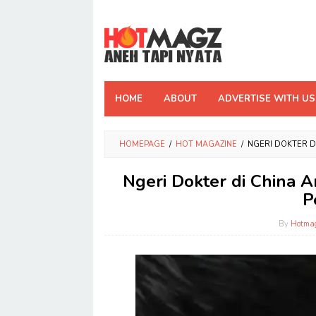
Skip
to
content
HOME
ABOUT
ADVERTISE WITH US
HOMEPAGE
/
HOT MAGAZINE
/
NGERI DOKTER D
Ngeri Dokter di China A
P
By
Hotma