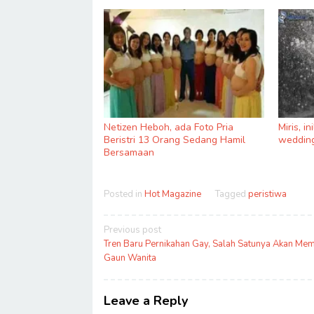
Netizen Heboh, ada Foto Pria
Miris, i
Beristri 13 Orang Sedang Hamil
wedding
Bersamaan
Posted in
Hot Magazine
Tagged
peristiwa
Post
Previous post
navigation
Tren Baru Pernikahan Gay, Salah Satunya Akan Mem
Gaun Wanita
Leave a Reply