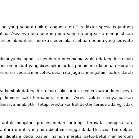
g yang sangat unik ditangani oleh Tim dokter spesialis jantung
entina. Awalnya ada seorang pria yang datang serta mengeluhkan
akukan pembedahan, mereka menemukan sebuah benda yang ternyata
i Mulanya didiagnosis menderita pneumonia waktu datang ke rumah
h meminum obat yang diresepkan untuk pneumonia, keadaan Horacia
menurun secara mencolok, selain itu juga ia mengalami batuk darah
ya kembali datang ke rumah sakit untuk memeriksakan kondisinya.
ung dirumah sakit Fernandez, Buenos Aires. Dokter menyampaikan
erinya antibiotik. Tetapi waktu kontrol dokter terasa ada yg tidak
untuk menjalani proses bedah jantung. Ternyata mengejutkan,
antara darah yang ada didalam rongga dada Horacio. Tim dokter
an didalam dada pasien, namun mereka betul-betul memperoleh