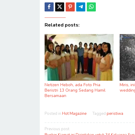
Related posts:
Netizen Heboh, ada Foto Pria
Miris, i
Beristri 13 Orang Sedang Hamil
wedding
Bersamaan
Posted in
Hot Magazine
Tagged
peristiwa
Post
Previous post