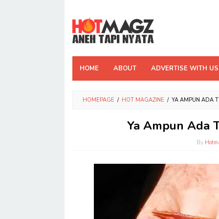
Skip
to
content
HOME
ABOUT
ADVERTISE WITH US
HOMEPAGE
/
HOT MAGAZINE
/
YA AMPUN ADA TU
Ya Ampun Ada Tus
By
Hotm