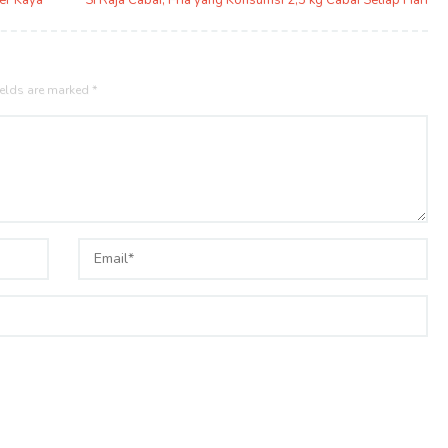
per Kaya
Si Raja Cabai, Pria yang Konsumsi 2,5 kg Cabai Setiap Hari
ields are marked
*