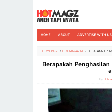
Skip
to
content
HOME
ABOUT
ADVERTISE WITH US
HOMEPAGE
/
HOT MAGAZINE
/
BERAPAKAH PENG
Berapakah Penghasilan
a
By
Hotma