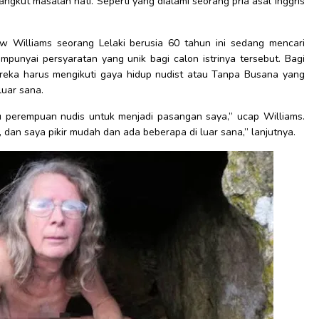
kut masalah hati. Seperti yang dialami seorang pria asal Inggris
ew Williams seorang Lelaki berusia 60 tahun ini sedang mencari
empunyai persyaratan yang unik bagi calon istrinya tersebut. Bagi
reka harus mengikuti gaya hidup nudist atau Tanpa Busana yang
luar sana.
mu perempuan nudis untuk menjadi pasangan saya,” ucap Williams.
dan saya pikir mudah dan ada beberapa di luar sana,” lanjutnya.