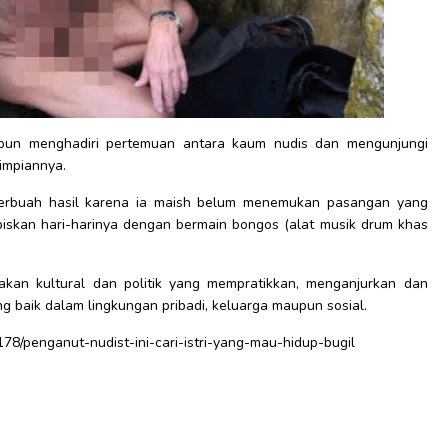
pun menghadiri pertemuan antara kaum nudis dan mengunjungi
impiannya.
berbuah hasil karena ia maish belum menemukan pasangan yang
biskan hari-harinya dengan bermain bongos (alat musik drum khas
kan kultural dan politik yang mempratikkan, menganjurkan dan
baik dalam lingkungan pribadi, keluarga maupun sosial.
9178/penganut-nudist-ini-cari-istri-yang-mau-hidup-bugil