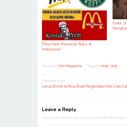
Gokil, 
Menghas
Fitsa Hats Restoran Baru di
Indonesia?
Posted in
Hot Magazine
Tagged
Aneh
,
unik
Post
Previous post
navigation
Lensa Bionik Ini Bisa Buat Penglihatan Kita 3 kali Le
Leave a Reply
Your email address will not be published.
Required f