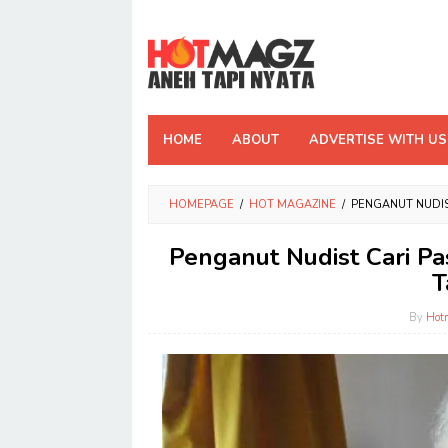
Skip
to
content
HOME
ABOUT
ADVERTISE WITH US
HOMEPAGE
/
HOT MAGAZINE
/
PENGANUT NUDIS
Penganut Nudist Cari P
T
By
Hot