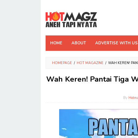
Skip
to
content
HOME
ABOUT
ADVERTISE WITH US
HOMEPAGE
/
HOT MAGAZINE
/
WAH KEREN! PANT
Wah Keren! Pantai Tiga Wa
By
Hotm