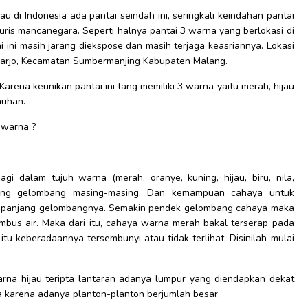
di Indonesia ada pantai seindah ini, seringkali keindahan pantai
turis mancanegara. Seperti halnya pantai 3 warna yang berlokasi di
ai ini masih jarang diekspose dan masih terjaga keasriannya. Lokasi
Sitiarjo, Kecamatan Sumbermanjing Kabupaten Malang.
Karena keunikan pantai ini tang memiliki 3 warna yaitu merah, hijau
auhan.
3 warna ?
agi dalam tujuh warna (merah, oranye, kuning, hijau, biru, nila,
njang gelombang masing-masing. Dan kemampuan cahaya untuk
a panjang gelombangnya. Semakin pendek gelombang cahaya maka
bus air. Maka dari itu, cahaya warna merah bakal terserap pada
tu keberadaannya tersembunyi atau tidak terlihat. Disinilah mulai
rna hijau teripta lantaran adanya lumpur yang diendapkan dekat
a karena adanya planton-planton berjumlah besar.